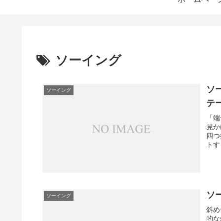
ソーイング
ソ
ソーイング
テ
「端
見か
四つ
トす
ソ
ソーイング
斜め
的な