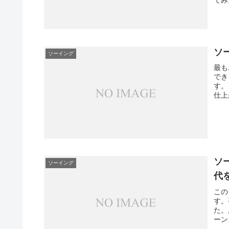
てみ
ソ
ソーイング
最も
でき
す。
仕上
ソ
ソーイング
代
この
す。
た。
ーン