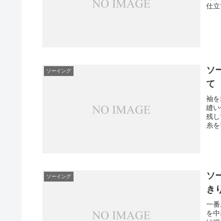
仕立
ソ
ソーイング
て
袖を
縫い
残し
糸を
ソ
ソーイング
き
一番
を中