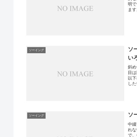
明で
ます
ソ
ソーイング
い
斜め
目は
以下
した
ソ
ソーイング
中綴
れな
で、