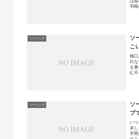
は縦
羽根
ソ
ソーイング
こ
袖口
れな
を裏
む不
ソ
ソーイング
プ
いつ
末し
手間