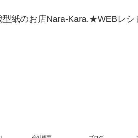
型紙のお店Nara-Kara.★WEBレ
ジ
会社概要
ブログ