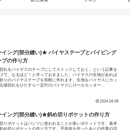
ーイング(部分縫い)★ バイヤステープとパイピング
ープの作り方
切れをバイヤスのテープにしてストックしておく」という記事を
けて、なるほど！と作っておきました。バイヤスの生地があれば
折りのバイヤステープを気軽に作れます。生地をバイヤスにカッ
る端切れをひたすら一定巾のバイヤスにロールカッター...
2024.04.09
ーイング(部分縫い)★斜め切りポケットの作り方
切りポケットはパンツに使われることが多いポケットです。基本
斜め切りポケットの作り方です。手前布を作ったあとの作業の説