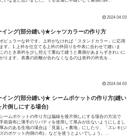
たいなぁと思いました。でも普通に中縫いして裏側のみ...
2024.04.03
ーイング(部分縫い)★シャツカラーの作り方
ポピュラーな衿です。上衿がなければ「スタンドカラー」に応用
ます。1.上衿を仕立てる上衿の外回りを中表に合わせて縫いま
このとき表衿を少し控えて重ねて縫うと裏側があまらずきれいに
がります。表裏の距離が合わなくなるのは表衿の衿先を...
2024.04.03
ーイング(部分縫い)★ シームポケットの作り方(縫い
を片倒しにする場合)
シームポケットの作り方は脇線を後片倒しにする場合の方法で
手前袋布に薄手のリバティを使用して厚みが出ないようにしまし
厚みのある生地の場合は「見返し＋裏地」にしたり、「スレキ(ジ
ズのポケット内側の布)」などを使うとよいでしょう。...