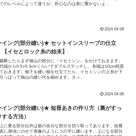
てのレベルによって違うが、肝心なのは表に響かないよ...
2024.04.08
ーイング(部分縫い)★ セットインスリーブの仕立
 【イセとロック糸の始末】
裁断したらまず袖山の部分に「イセミシン」をかけておきます。
代端から0.5+0.3cmくらいでダブルステッチし、糸端は10cm程度
ておきます。袖下を縫い袖を仕立てたら、イセミシンの上糸か下
引っぱって袖山の縫い代を縮めます。タッ...
2024.04.08
ーイング(部分縫い)★ 短冊あきの作り方（裏がすっ
りする方法）
上に乗る部分以外は裾の余分な部分を切り取ってあります。短冊
表に身頃にのせて画像のようにコの字に縫います。上になる部分