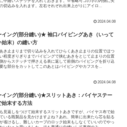
に中縫いステッチを入れておきます。※省略可コの字の内側に矢
の切込みを入れます。左右それぞれ出来上がりにアイロ...
2024.04.08
ーイング(部分縫い)★ 袖口パイピングあき（いって
い始末）の縫い方
あき止まりまで切り込みを入れてひらくあき止まりの位置でほつ
い程度ぎりぎりまでパイピングで挟むあきをとじて止まりの位置
側からステッチで押さえる表に返して前側のパイピングを折り込
要な部分をカットしてこのあとはパイピングやカフスを...
2024.04.08
ーイング(部分縫い)★スリットあき：バイヤステー
で始末する方法
も見返しをつけて始末するスリットあきですが、バイヤス布で始
ている既製品を見かけますよね？あれ、簡単に出来たら芯を貼る
が省けるし、難しいカーブのロック始末もしなくていいのでやっ