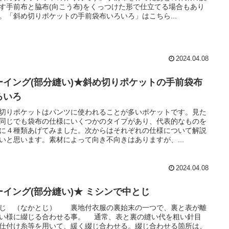
す手前布と脇布(向こう布)をくっつけた形で仕立てる場合もあり
。「斜め切りポケットの手前袋布いろいろ」はこちら...
2024.04.08
ーイング(部分縫い)★斜め切りポケットの手前袋布
ろいろ
切りポケットはパンツに使われることが多いポケットです。見た
同じでも袋布の仕様にいくつかのタイプがあり、代表的なものを
に４種類あげてみました。次からはそれぞれの仕様について解説
いと思います。素材によって向き不向きはありますが、...
2024.04.08
ーイング(部分縫い)★ ミシンで中とじ
じ （なかとじ） 裏地付衣服の裏始末の一つで、裏と表が離
い様に綴じる合わせる事。 通常、表と裏の縫い代を粗い針目
仕付け糸等を用いて、緩く綴じ合わせる。綴じ合わせる箇所は、