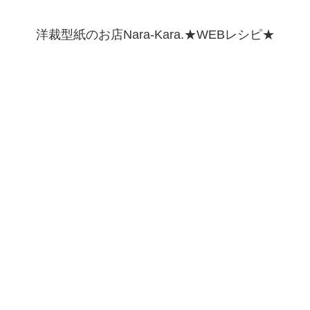
洋裁型紙のお店Nara-Kara.★WEBレシピ★