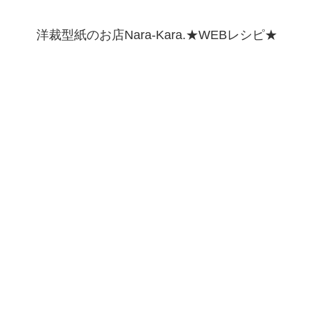
洋裁型紙のお店Nara-Kara.★WEBレシピ★