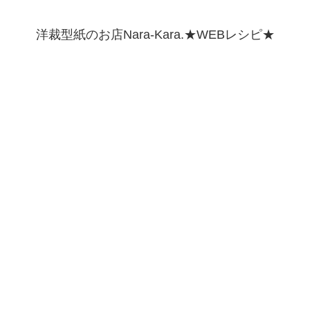
洋裁型紙のお店Nara-Kara.★WEBレシピ★