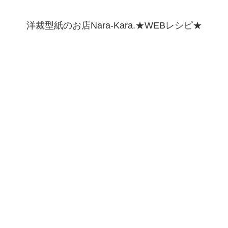
洋裁型紙のお店Nara-Kara.★WEBレシピ★