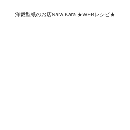
洋裁型紙のお店Nara-Kara.★WEBレシピ★