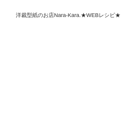
洋裁型紙のお店Nara-Kara.★WEBレシピ★