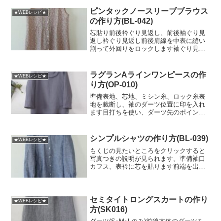
出来上がりの寸法に折っておきます
（注：このまま縫うのではあり...
ピンタックノースリーブブラウス
★WEBレシピ★
の作り方(BL-042)
芯貼り前後衿ぐり見返し、前後袖ぐり見
返し衿ぐり見返し前後肩線を中表に縫い
割って外回りをロックします袖ぐり見返
し前後の肩線と脇線を縫い割って外回り
をロックします前身頃ピンタック山にア
イロンを当てて３cm巾でピンタックを縫
ラグランAラインワンピースの作
★WEBレシピ★
います脇側にピンタック...
り方(OP-010)
準備表地、芯地、ミシン糸、ロック糸表
地を裁断し、袖のダーツ位置に印を入れ
ます目打ちを使い、ダーツ先のポイント
と合印に印をつけ、チャコで再度印を入
れました（素材によっては目打ちだけで
も可）衿ぐり見返しに芯を貼ります袖山
シンプルシャツの作り方(BL-039)
★WEBレシピ★
のダーツを縫いますダーツ...
もくじの見たいところをクリックすると
写真つきの説明が見られます。準備袖口
カフス、表衿に芯を貼ります前端を出来
上がりに三つ折りしておきます袖口あき
のパイピング布を作っておきます（出来
上がりより長めです）衿づくり表衿と地
衿を中表に縫い合わせ、表...
セミタイトロングスカートの作り
★WEBレシピ★
方(SK016)