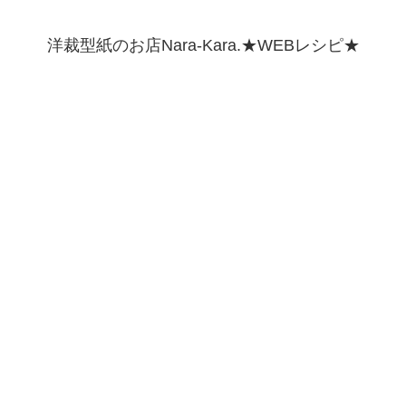
洋裁型紙のお店Nara-Kara.★WEBレシピ★