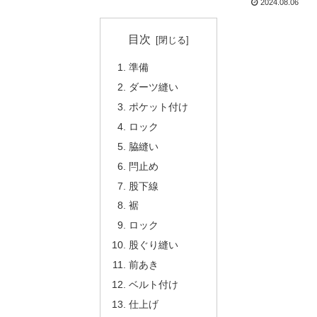
2024.08.06
目次
準備
ダーツ縫い
ポケット付け
ロック
脇縫い
閂止め
股下線
裾
ロック
股ぐり縫い
前あき
ベルト付け
仕上げ