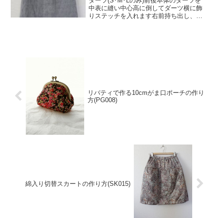
ダーツ(S･M･Lのみ)前後本体のダーツを
中表に縫い中心高に倒してダーツ横に飾
りステッチを入れます右前持ち出し、左
前見返し右前持ち出しの下端を中縫いし
て表に返して、前端をロックします左前
見返し端をロックします前ファスナーあ
き(左前仕様)※今...
リバティで作る10cmがま口ポーチの作り
方(PG008)
綿入り切替スカートの作り方(SK015)