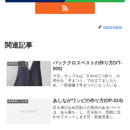
nara-kara.
関連記事
バッククロスベストの作り方(VT-
★WEBレシピ★
009)
※注：サンプルは「0.5cm三つ折り」の
部分を「手まつり」で仕立てましたた
め、一部画像で手まつりになっているも
のが含まれます。見返し作り見返しの表
側と芯地の糊のない面を中表に合わせて
カーブを縫います縫い代に切り込みを入
あしながワンピの作り方(OP-024)
★WEBレシピ★
れ、表に返してアイロン...
芯＆伸び止め芯貼りの指示のあるパーツ
は「あら裁ち」し、芯を貼り、型紙に合
わせてカットします芯：前後見返し、前
持ち出し伸び止め：衿ぐり、前端、前ス
カートポケット口スカートの裾と袖口を