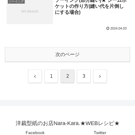
ソーイング(部分縫い)★ シームポ
ソーイング
ケットの作り方(縫い代を片倒し
にする場合)
2024.04.03
次のページ
前
次
1
2
3
へ
へ
洋裁型紙のお店Nara-Kara.★WEBレシピ★
Facebook
Twitter