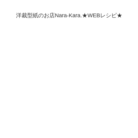
洋裁型紙のお店Nara-Kara.★WEBレシピ★