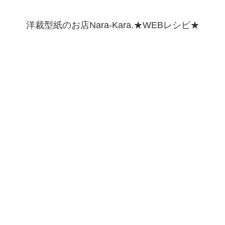
洋裁型紙のお店Nara-Kara.★WEBレシピ★