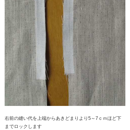
右前の縫い代を上端からあきどまりより5～7ｃｍほど下
までロックします