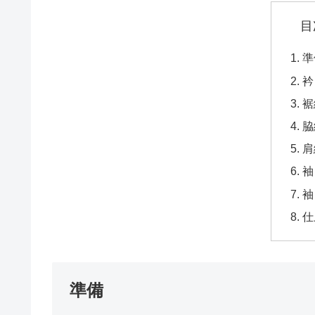
目
準
衿
裾
脇
肩
袖
袖
仕
準備