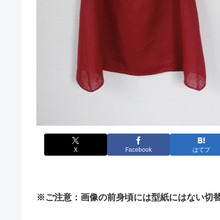
X
Facebook
はてブ
※ご注意：画像の前身頃には型紙にはない切