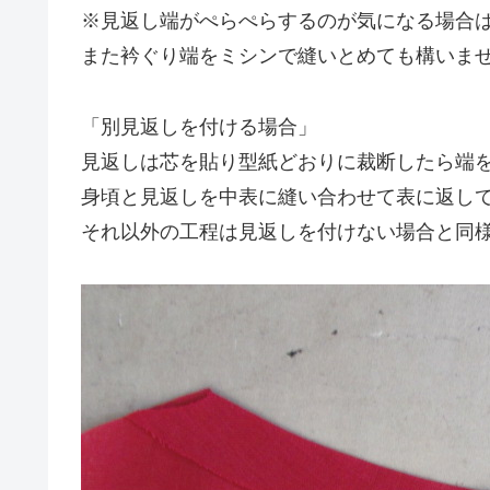
※見返し端がぺらぺらするのが気になる場合
また衿ぐり端をミシンで縫いとめても構いま
「別見返しを付ける場合」
見返しは芯を貼り型紙どおりに裁断したら端
身頃と見返しを中表に縫い合わせて表に返し
それ以外の工程は見返しを付けない場合と同