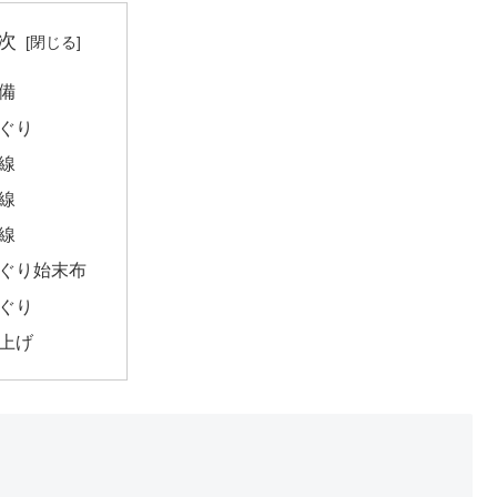
次
備
ぐり
線
線
線
ぐり始末布
ぐり
上げ