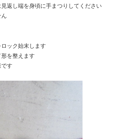
は見返し端を身頃に手まつりしてください
せん
をロック始末します
て形を整えます
様です