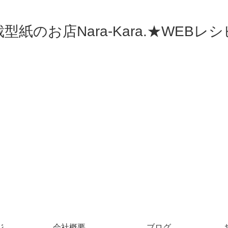
型紙のお店Nara-Kara.★WEBレ
ジ
会社概要
ブログ