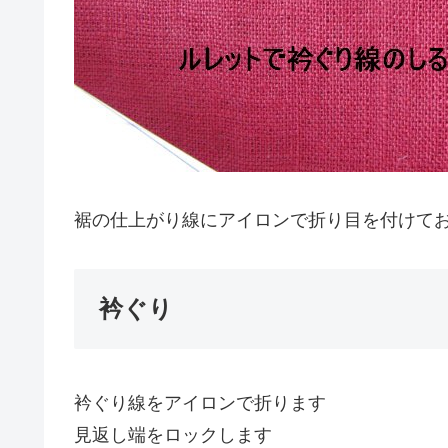
裾の仕上がり線にアイロンで折り目を付けて
衿ぐり
衿ぐり線をアイロンで折ります
見返し端をロックします