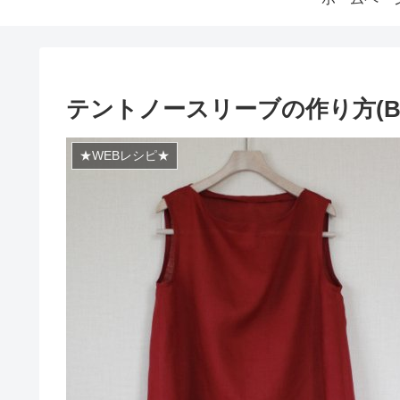
テントノースリーブの作り方(BL-
★WEBレシピ★