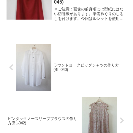
045)
※ご注意：画像の前身頃には型紙にはな
い切替線があります。準備衿ぐりのしる
しを付けます。今回はルレットを使用し
ました。切りじつけなどお好みの方法で
OKです裾の仕上がり線にアイロンで折り
目を付けておきます衿ぐり衿ぐり線をア
イロンで折ります見返し...
ラウンドヨークビッグシャツの作り方
(BL-040)
ピンタックノースリーブブラウスの作り
方(BL-042)