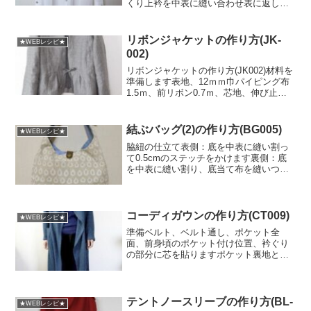
くり上衿を中表に縫い合わせ表に返し、
衿端にステッチを入れます上衿をはさん
で台衿を中表に合わせて、衿ぐりの縫い
代を残し縫います台衿の裏側の縫い代を
リボンジャケットの作り方(JK-
★WEBレシピ★
8mmアイロンで折ってお...
002)
リボンジャケットの作り方(JK002)材料を
準備します表地、12ｍｍ巾パイピング布
1.5ｍ、前リボン0.7ｍ、芯地、伸び止
め、ミシン糸、ロック糸サンプルのパイ
ピング布は自作しましたが、市販のもの
を使用するとよいでしょう後ダーツ位置
結ぶバッグ(2)の作り方(BG005)
★WEBレシピ★
と前の切替...
脇紐の仕立て表側：底を中表に縫い割っ
て0.5cmのステッチをかけます裏側：底
を中表に縫い割り、底当て布を縫いつけ
ます 底板を当て布との間に挟んで
縫いとめますポケットポケット口を1cm
の三つ折りして上下をステッチで縫いと
めます底のダーツを...
コーディガウンの作り方(CT009)
★WEBレシピ★
準備ベルト、ベルト通し、ポケット全
面、前身頃のポケット付け位置、衿ぐり
の部分に芯を貼りますポケット裏地と表
地を上端で中縫いして返し、表裏を合わ
せて、ポケット口の３ｃｍステッチをい
れます縫い代をロックし、ぐしミシンを
入れて周囲を寄せ、出来上が...
テントノースリーブの作り方(BL-
★WEBレシピ★