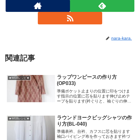
nara-kara.
関連記事
ラップワンピースの作り方
★WEBレシピ★
(OP033)
準備ポケット止まりの位置に印をつけま
す指示の位置に芯を貼ります伸び止めテ
ープを貼ります(衿ぐりと、袖ぐりの伸び
止めは縫製途中で縫い合わせたあとで貼
っても構いません)ウエスト切替作り脇線
を中表に縫い割ります見返し側も同様に
ラウンドヨークビッグシャツの作
★WEBレシピ★
縫います身頃見返し作...
り方(BL-040)
準備表衿、台衿、カフスに芯を貼ります
袖口パイピング布を作っておきます衿づ