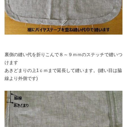
裏側の縫い代を折りこんで８～９ｍｍのステッチで縫いつ
けます
あきどまりの上1ｃｍまで延長して縫います。(縫い目は脇
線より外側です)