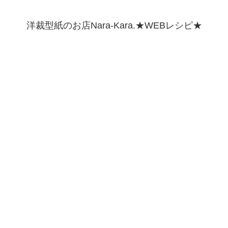
洋裁型紙のお店Nara-Kara.★WEBレシピ★