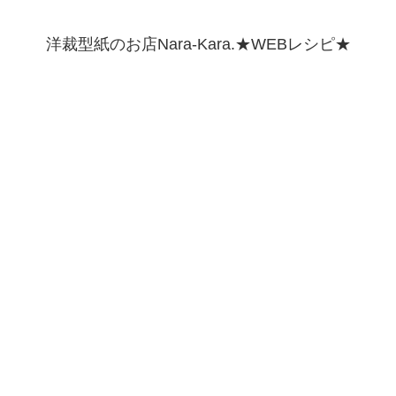
洋裁型紙のお店Nara-Kara.★WEBレシピ★