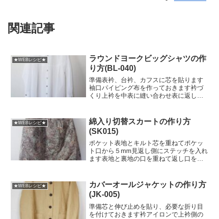
関連記事
ラウンドヨークビッグシャツの作
★WEBレシピ★
り方(BL-040)
準備表衿、台衿、カフスに芯を貼ります
袖口パイピング布を作っておきます衿づ
くり上衿を中表に縫い合わせ表に返し、
衿端にステッチを入れます上衿をはさん
で台衿を中表に合わせて、衿ぐりの縫い
代を残し縫います台衿の裏側の縫い代を
綿入り切替スカートの作り方
★WEBレシピ★
8mmアイロンで折ってお...
(SK015)
ポケット表地とキルト芯を重ねてポケッ
ト口から５mm見返し側にステッチを入れ
ます表地と裏地の口を重ねて返し口をあ
けて中縫いします出来上がりの形に中表
に合わせて周囲をぐるっと縫います返し
口から表に返して返し口をまつりとじま
カバーオールジャケットの作り方
★WEBレシピ★
す前見返し縫い代端を８...
(JK-005)
準備芯と伸び止めを貼り、必要な折り目
を付けておきます衿アイロンで上衿側の