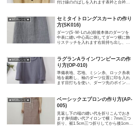
付け線ののばしを入れます表衿と台衿を
縫い、台衿側に片倒しステッチします地
衿と台衿を縫い、台衿側に片倒しステッ
チします表衿と地衿を中表に縫い合わ
セミタイトロングスカートの作り
★WEBレシピ★
せ、表に返して衿端に6ｍｍ...
方(SK016)
ダーツ(S･M･Lのみ)前後本体のダーツを
中表に縫い中心高に倒してダーツ横に飾
りステッチを入れます右前持ち出し、左
前見返し右前持ち出しの下端を中縫いし
て表に返して、前端をロックします左前
見返し端をロックします前ファスナーあ
ラグランAラインワンピースの作
★WEBレシピ★
き(左前仕様)※今...
り方(OP-010)
準備表地、芯地、ミシン糸、ロック糸表
地を裁断し、袖のダーツ位置に印を入れ
ます目打ちを使い、ダーツ先のポイント
と合印に印をつけ、チャコで再度印を入
れました（素材によっては目打ちだけで
も可）衿ぐり見返しに芯を貼ります袖山
ベーシックエプロンの作り方(AP-
★WEBレシピ★
のダーツを縫いますダーツ...
005)
見返し下の端の縫い代を折りこんでおき
ます身頃縫い代アイロンで横：7mm三つ
折り、裾1.5cm三つ折りしてから後1cmの
三つ折りにしておきますポケットポケッ
ト口を2.5cm三つ折りステッチします周
囲の縫い代をロックして、アイロンで折