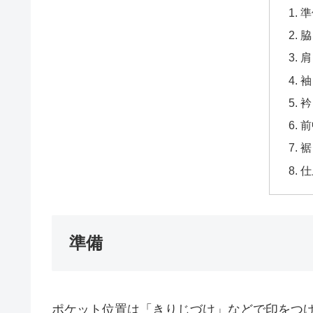
準
脇
肩
袖
衿
前
裾
仕
準備
ポケット位置は「きりじづけ」などで印をつ