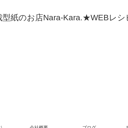
型紙のお店Nara-Kara.★WEBレ
ジ
会社概要
ブログ