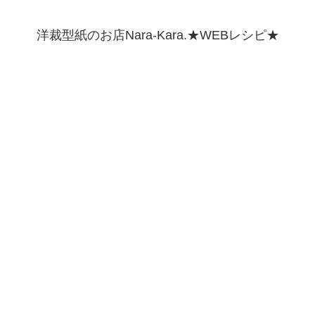
洋裁型紙のお店Nara-Kara.★WEBレシピ★