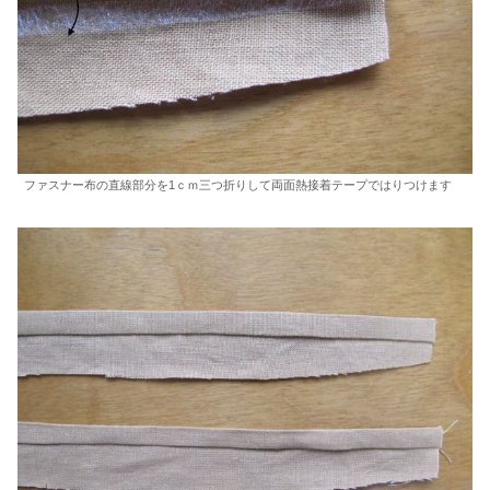
ファスナー布の直線部分を1ｃｍ三つ折りして両面熱接着テープではりつけます