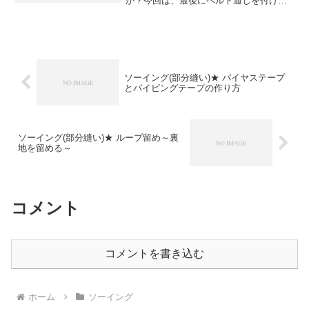
か？今回は、最後にベルト通しを付ける
方法をご紹介します。ベルト通しの長さ
は 付け位置の長さ＋(縫い代×２)＋
0.5cmたとえば4cmの巾のベルト上から、
ベルト下の1cm...
ソーイング(部分縫い)★ バイヤステープ
とパイピングテープの作り方
ソーイング(部分縫い)★ ループ留め～裏
地を留める～
コメント
コメントを書き込む
ホーム
ソーイング