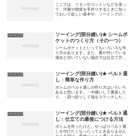
単ですし、私は25F...
ここでは、リネンやコットンなどを使っ
て、洋服や雑貨を手作りするときに知っ
ておいて欲しい基本や、ソーイングの基
礎的なことを解説していきたいと思って
います。ハンドメイドを始めてみたい方
にはぜひ目を通して欲しいです。地直し
リネンやコットンなどの生...
ソーイング(部分縫い)★ シームポ
ソーイング
ケットのつくり方（その一つ）
シームポケットといってもいろいろな作
り方があります。また、裏が付いている
場合と付いていない場合では仕立て方が
変わったりします。工程は「合理的」と
は違うかも知れませんが今回はなるべく
仕上がりがすっきりなるように考えてみ
ソーイング(部分縫い)★ ベルト通
ソーイング
ました。前身頃の脇の縫い...
し：簡単な作り方
ボトムのベルト通しの作り方はいろいろ
あると思います。・中縫いして裏返した
り、・四つ折りして端をステッチした
り、ジーンズなどに使われるのは・裏側
の真ん中で突合せにして振りミシンして
います。この方法は比較的厚みのある素
ソーイング(部分縫い)★ ベルト通
ソーイング
材の場合、振りミシンの代わ...
し：仕立ての最後につける方法
ボトムを作ったけど、やっぱりベルト通
しを付けたくなったってときありません