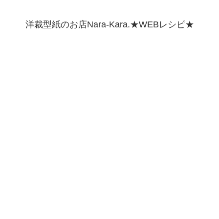
洋裁型紙のお店Nara-Kara.★WEBレシピ★