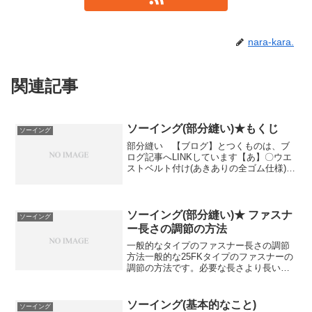
nara-kara.
関連記事
ソーイング(部分縫い)★もくじ
ソーイング
部分縫い 【ブログ】とつくものは、ブ
ログ記事へLINKしています【あ】〇ウエ
ストベルト付け(あきありの全ゴム仕様)
【か】〇キセ〇キセ「裏地」〇ギャザー
の縫い方〇切り仕付け(きりじつけ)の方法
〇キルティングの方法〇くるみボタン〇
コンシールファ...
ソーイング(部分縫い)★ ファスナ
ソーイング
ー長さの調節の方法
一般的なタイプのファスナー長さの調節
方法一般的な25FKタイプのファスナーの
調節の方法です。必要な長さより長いも
のをカットして作ります。上の止まりの
ない既成服もあり、部分縫いの本で上を
カットする方法を見てからはその方が簡
ソーイング(基本的なこと)
ソーイング