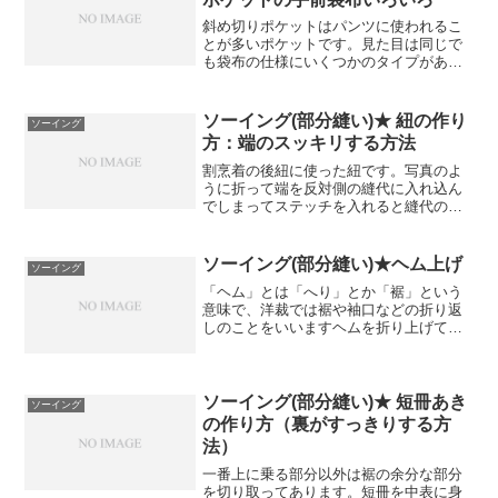
斜め切りポケットはパンツに使われるこ
とが多いポケットです。見た目は同じで
も袋布の仕様にいくつかのタイプがあ
り、代表的なものを以下に４種類あげて
みました。次からはそれぞれの仕様につ
いて解説したいと思います。素材によっ
ソーイング(部分縫い)★ 紐の作り
ソーイング
て向き不向きはありますが、...
方：端のスッキリする方法
割烹着の後紐に使った紐です。写真のよ
うに折って端を反対側の縫代に入れ込ん
でしまってステッチを入れると縫代の裁
断した部分が出ません。実はこの方法、
自分で考えたわけではなく、この本に載
っていたテクニックです。いつか使いた
ソーイング(部分縫い)★ヘム上げ
ソーイング
い！とずっと思っていて、...
「ヘム」とは「へり」とか「裾」という
意味で、洋裁では裾や袖口などの折り返
しのことをいいますヘムを折り上げてし
つけなどで仮止めしたあと、一般的なヘ
ム上げは以下のように「奥まつり」しま
す以上が手まつりで「ヘム上げ」する方
法ですが、ミシンの「ブラ...
ソーイング(部分縫い)★ 短冊あき
ソーイング
の作り方（裏がすっきりする方
法）
一番上に乗る部分以外は裾の余分な部分
を切り取ってあります。短冊を中表に身