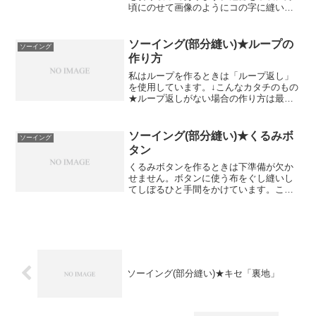
頃にのせて画像のようにコの字に縫いま
す。上になる部分は縦に中縫いステッチ
を入れておきます。※省略可コの字の内
側に矢羽根の切込みを入れます。左右そ
ソーイング(部分縫い)★ループの
ソーイング
れぞれ出来上がりにアイロ...
作り方
私はループを作るときは「ループ返し」
を使用しています。↓こんなカタチのもの
★ループ返しがない場合の作り方は最後
に説明しています。★広めにカットした
バイヤス布をタテ半分に折り、4～8mm
くらいに縫います(生地の厚みによって変
ソーイング(部分縫い)★くるみボ
ソーイング
更)縫い始めは端か...
タン
くるみボタンを作るときは下準備が欠か
せません。ボタンに使う布をぐし縫いし
てしぼるひと手間をかけています。これ
をすると「足」をつけるのがとても楽に
なります。手を抜いてこの工程を省こう
としたらやっぱりうまくいきませんでし
た。それと、ボタンの表に...
ソーイング(部分縫い)★キセ「裏地」