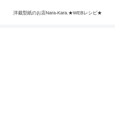
洋裁型紙のお店Nara-Kara.★WEBレシピ★