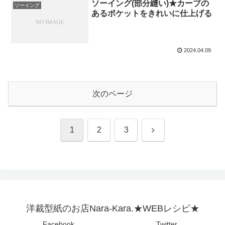
ソーイング(部分縫い)★カーブの
ソーイング
あるポケットをきれいに仕上げる
2024.04.09
次のページ
次
1
2
3
へ
洋裁型紙のお店Nara-Kara.★WEBレシピ★
Facebook
Twitter