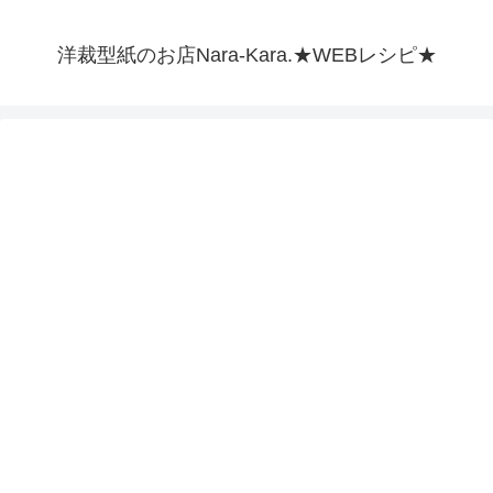
洋裁型紙のお店Nara-Kara.★WEBレシピ★