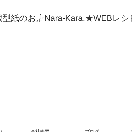
型紙のお店Nara-Kara.★WEBレ
ジ
会社概要
ブログ