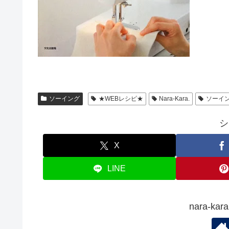
ソーイング
★WEBレシピ★
Nara-Kara.
ソーイ
シ
X
LINE
nara-k